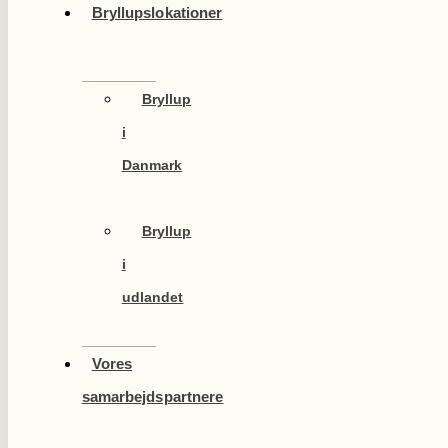
Bryllupslokationer
Bryllup
i
Danmark
Bryllup
i
udlandet
Vores
samarbejdspartnere