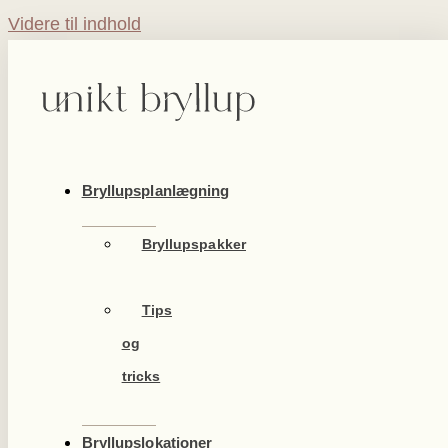
Videre til indhold
Bryllupsplanlægning
Bryllupspakker
Tips
og
tricks
Bryllupslokationer