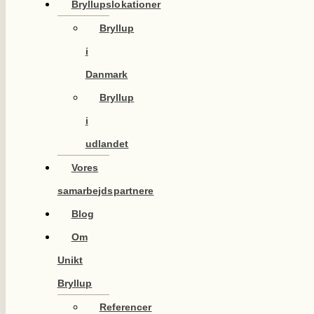
Bryllupslokationer
Bryllup
i
Danmark
Bryllup
i
udlandet
Vores
samarbejdspartnere
Blog
Om
Unikt
Bryllup
Referencer