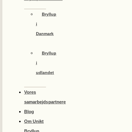
Bryllup
i
Danmark
Bryllup
i
udlandet
Vores
samarbejdspartnere
Blog
Om Unikt
Bryllup