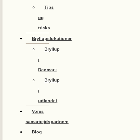
Tips
og
tricks
Bryllupslokationer
Bryllup
i
Danmark
Bryllup
i
udlandet
Vores
samarbejdspartnere
Blog