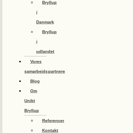
Bryllup
i
Danmark
Bryllup
i
udlandet
Vores
samarbejdspartnere
Blog
Om
Unikt
Bryllup
Referencer
Kontakt