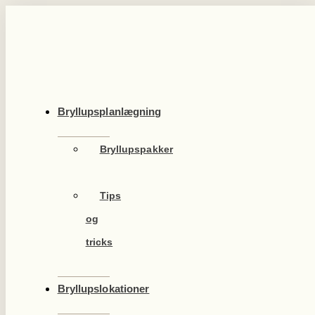
Videre
til
indhold
Bryllupsplanlægning
Bryllupspakker
Tips
og
tricks
Bryllupslokationer