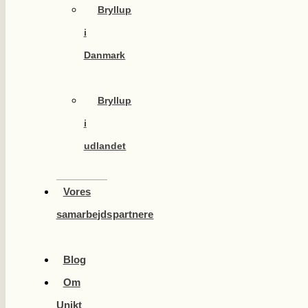
Bryllup
i
Danmark
Bryllup
i
udlandet
Vores
samarbejdspartnere
Blog
Om
Unikt