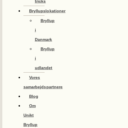
tricks
Bryllupslokationer
Bryllup
i
Danmark
Bryllup
i
udlandet
Vores
samarbejdspartnere
Blog
Om
Unikt
Bryllup