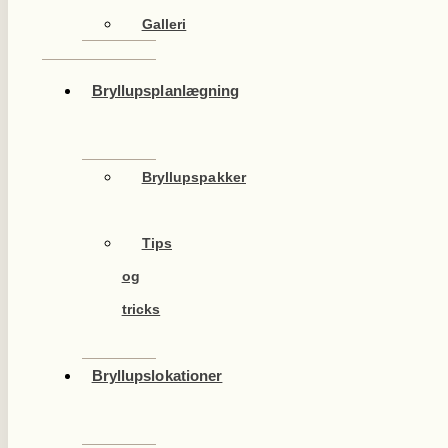
Galleri
Bryllupsplanlægning
Bryllupspakker
Tips
og
tricks
Bryllupslokationer