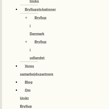
tricks
Bryllupslokationer
Bryllup
i
Danmark
Bryllup
i
udlandet
Vores
samarbejdspartnere
Blog
Om
Unikt
Bryllup