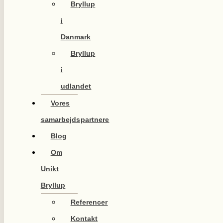
Bryllup
i
Danmark
Bryllup
i
udlandet
Vores
samarbejdspartnere
Blog
Om
Unikt
Bryllup
Referencer
Kontakt