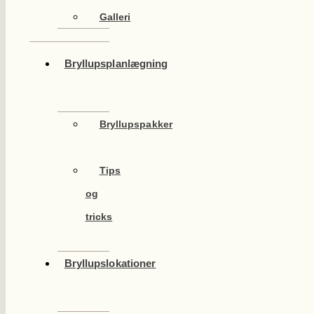
Galleri
Bryllupsplanlægning
Bryllupspakker
Tips
og
tricks
Bryllupslokationer