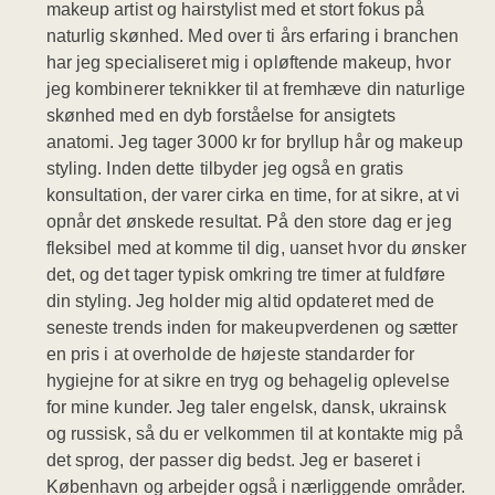
makeup artist og hairstylist med et stort fokus på
naturlig skønhed. Med over ti års erfaring i branchen
har jeg specialiseret mig i opløftende makeup, hvor
jeg kombinerer teknikker til at fremhæve din naturlige
skønhed med en dyb forståelse for ansigtets
anatomi. Jeg tager 3000 kr for bryllup hår og makeup
styling. Inden dette tilbyder jeg også en gratis
konsultation, der varer cirka en time, for at sikre, at vi
opnår det ønskede resultat. På den store dag er jeg
fleksibel med at komme til dig, uanset hvor du ønsker
det, og det tager typisk omkring tre timer at fuldføre
din styling. Jeg holder mig altid opdateret med de
seneste trends inden for makeupverdenen og sætter
en pris i at overholde de højeste standarder for
hygiejne for at sikre en tryg og behagelig oplevelse
for mine kunder. Jeg taler engelsk, dansk, ukrainsk
og russisk, så du er velkommen til at kontakte mig på
det sprog, der passer dig bedst. Jeg er baseret i
København og arbejder også i nærliggende områder.