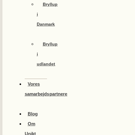
Bryllup
i
Danmark
Bryllup
i
udlandet
Vores
samarbejdspartnere
Blog
Om
Unikt