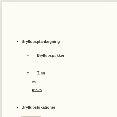
Videre
til
indhold
Bryllupsplanlægning
Bryllupspakker
Tips
og
tricks
Bryllupslokationer