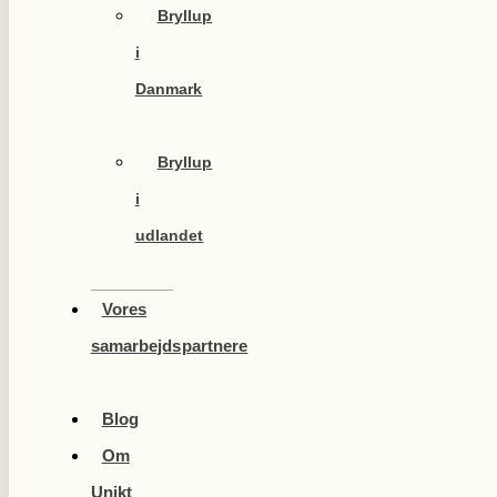
Bryllup
i
Danmark
Bryllup
i
udlandet
Vores
samarbejdspartnere
Blog
Om
Unikt