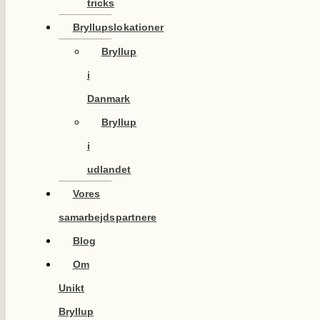
tricks
Bryllupslokationer
Bryllup
i
Danmark
Bryllup
i
udlandet
Vores
samarbejdspartnere
Blog
Om
Unikt
Bryllup