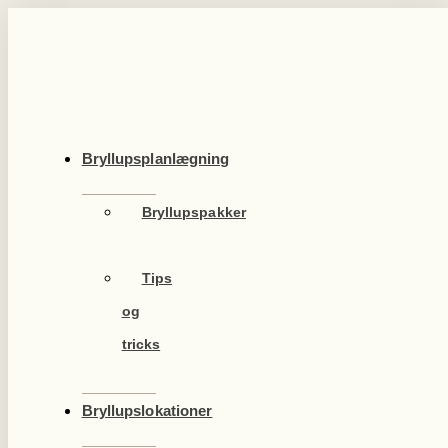
Videre
til
indhold
Bryllupsplanlægning
Bryllupspakker
Tips
og
tricks
Bryllupslokationer