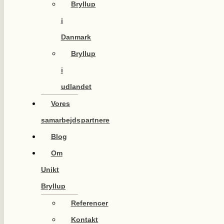
Bryllup
i
Danmark
Bryllup
i
udlandet
Vores
samarbejdspartnere
Blog
Om
Unikt
Bryllup
Referencer
Kontakt