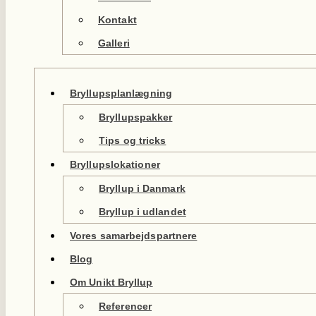
Kontakt
Galleri
Bryllupsplanlægning
Bryllupspakker
Tips og tricks
Bryllupslokationer
Bryllup i Danmark
Bryllup i udlandet
Vores samarbejdspartnere
Blog
Om Unikt Bryllup
Referencer