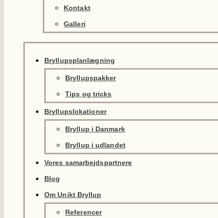
Kontakt
Galleri
Bryllupsplanlægning
Bryllupspakker
Tips og tricks
Bryllupslokationer
Bryllup i Danmark
Bryllup i udlandet
Vores samarbejdspartnere
Blog
Om Unikt Bryllup
Referencer