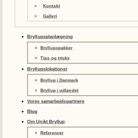
Kontakt
Galleri
Bryllupsplanlægning
Bryllupspakker
Tips og tricks
Bryllupslokationer
Bryllup i Danmark
Bryllup i udlandet
Vores samarbejdspartnere
Blog
Om Unikt Bryllup
Referencer