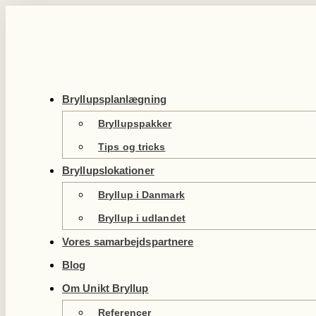
Videre
til
indhold
Bryllupsplanlægning
Bryllupspakker
Tips og tricks
Bryllupslokationer
Bryllup i Danmark
Bryllup i udlandet
Vores samarbejdspartnere
Blog
Om Unikt Bryllup
Referencer