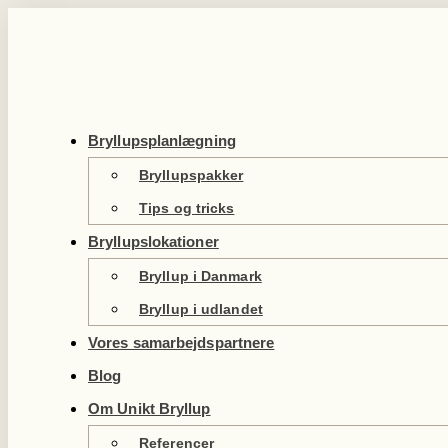
Videre
til
indhold
Bryllupsplanlægning
Bryllupspakker
Tips og tricks
Bryllupslokationer
Bryllup i Danmark
Bryllup i udlandet
Vores samarbejdspartnere
Blog
Om Unikt Bryllup
Referencer