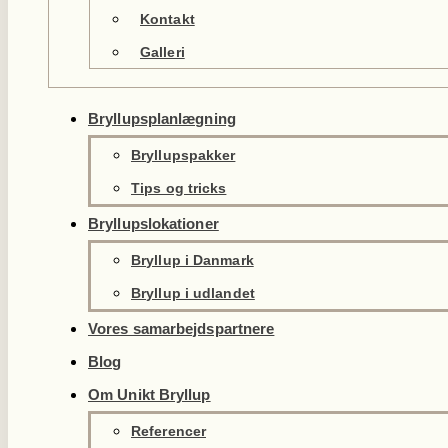
Kontakt
Galleri
Bryllupsplanlægning
Bryllupspakker
Tips og tricks
Bryllupslokationer
Bryllup i Danmark
Bryllup i udlandet
Vores samarbejdspartnere
Blog
Om Unikt Bryllup
Referencer