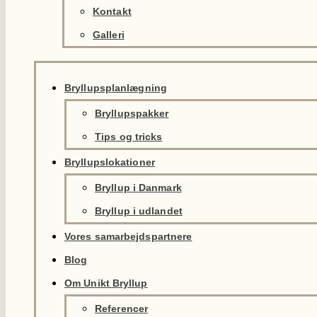
Kontakt
Galleri
Bryllupsplanlægning
Bryllupspakker
Tips og tricks
Bryllupslokationer
Bryllup i Danmark
Bryllup i udlandet
Vores samarbejdspartnere
Blog
Om Unikt Bryllup
Referencer