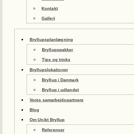
Kontakt
Galleri
Bryllupsplanlægning
Bryllupspakker
Tips og tricks
Bryllupslokationer
Bryllup i Danmark
Bryllup i udlandet
Vores samarbejdspartnere
Blog
Om Unikt Bryllup
Referencer