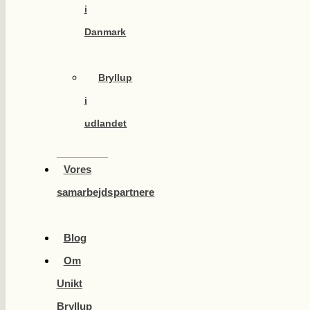
i
Danmark
Bryllup
i
udlandet
Vores
samarbejdspartnere
Blog
Om
Unikt
Bryllup