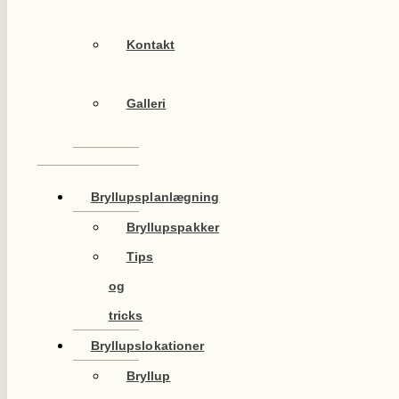
Kontakt
Galleri
Bryllupsplanlægning
Bryllupspakker
Tips
og
tricks
Bryllupslokationer
Bryllup