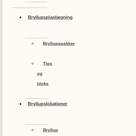
Bryllupsplanlægning
Bryllupspakker
Tips
og
tricks
Bryllupslokationer
Bryllup