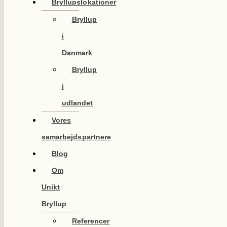
Bryllupslokationer
Bryllup
i
Danmark
Bryllup
i
udlandet
Vores
samarbejdspartnere
Blog
Om
Unikt
Bryllup
Referencer