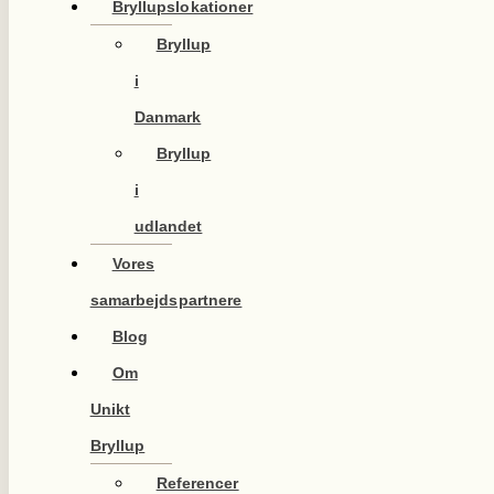
Bryllupslokationer
Bryllup
i
Danmark
Bryllup
i
udlandet
Vores
samarbejdspartnere
Blog
Om
Unikt
Bryllup
Referencer