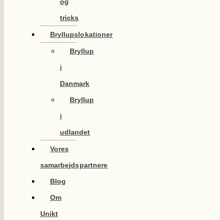
og
tricks
Bryllupslokationer
Bryllup
i
Danmark
Bryllup
i
udlandet
Vores
samarbejdspartnere
Blog
Om
Unikt