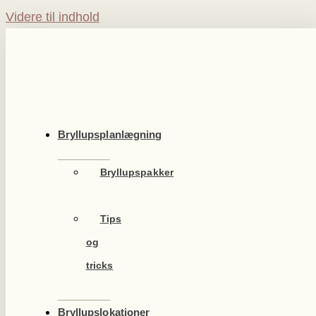
Videre til indhold
Bryllupsplanlægning
Bryllupspakker
Tips
og
tricks
Bryllupslokationer