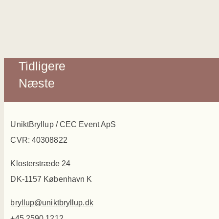
Tidligere
Næste
UniktBryllup / CEC Event ApS
CVR: 40308822
Klosterstræde 24
DK-1157 København K
bryllup@uniktbryllup.dk
+45 2590 1212