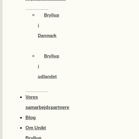
Bryllup
i
Danmark
Bryllup
i
udlandet
Vores
samarbejdspartnere
Blog
Om Unikt
Bryllup