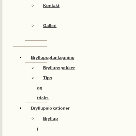
Kontakt
Galleri
Bryllupsplanlægning
Bryllupspakker
Tips
og
tricks
Bryllupslokationer
Bryllup
i