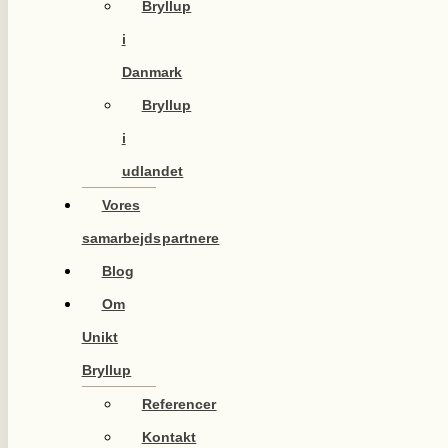
Bryllup
i
Danmark
Bryllup
i
udlandet
Vores
samarbejdspartnere
Blog
Om
Unikt
Bryllup
Referencer
Kontakt