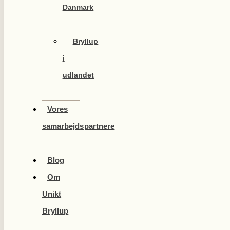
Danmark
Bryllup
i
udlandet
Vores
samarbejdspartnere
Blog
Om
Unikt
Bryllup