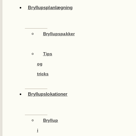
Bryllupsplanlægning
Bryllupspakker
Tips
og
tricks
Bryllupslokationer
Bryllup
i