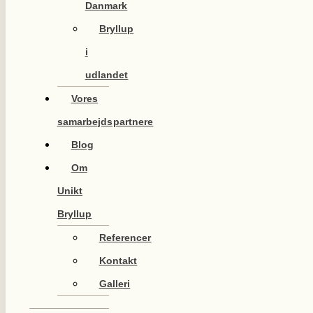
Danmark
Bryllup
i
udlandet
Vores
samarbejdspartnere
Blog
Om
Unikt
Bryllup
Referencer
Kontakt
Galleri