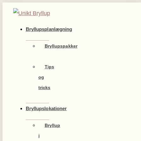
Videre
til
indhold
Bryllupsplanlægning
Bryllupspakker
Tips
og
tricks
Bryllupslokationer
Bryllup
i