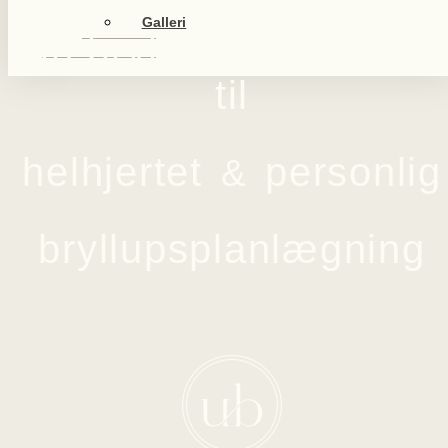
Galleri
Din bryllupsplanlægge
til
helhjertet
personlig
&
bryllupsplanlægning