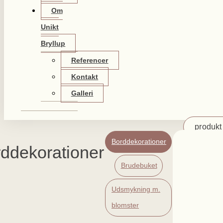
Om
Unikt
Bryllup
Referencer
Kontakt
Galleri
produkt 
Borddekorationer
ddekorationer
Brudebuket
Udsmykning m.
blomster