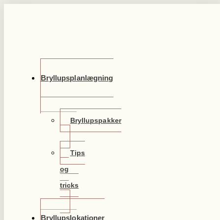
Videre
til
indhold
Bryllupsplanlægning
Bryllupspakker
Tips
og
tricks
Bryllupslokationer