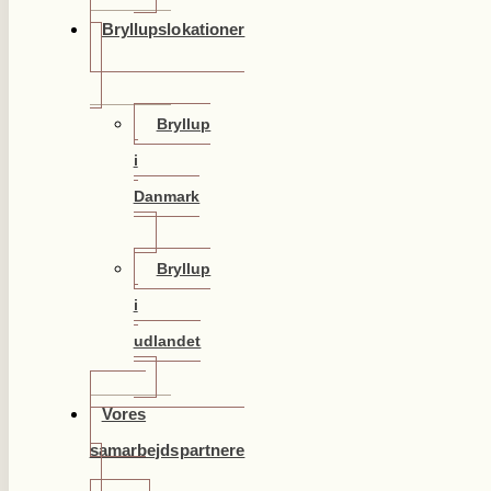
Bryllupslokationer
Bryllup
i
Danmark
Bryllup
i
udlandet
Vores
samarbejdspartnere