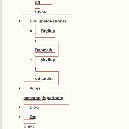
og
tricks
Bryllupslokationer
Bryllup
i
Danmark
Bryllup
i
udlandet
Vores
samarbejdspartnere
Blog
Om
Unikt