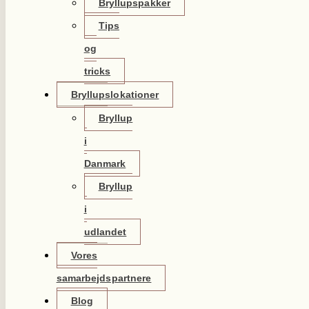
Bryllupspakker
Tips
og
tricks
Bryllupslokationer
Bryllup
i
Danmark
Bryllup
i
udlandet
Vores
samarbejdspartnere
Blog