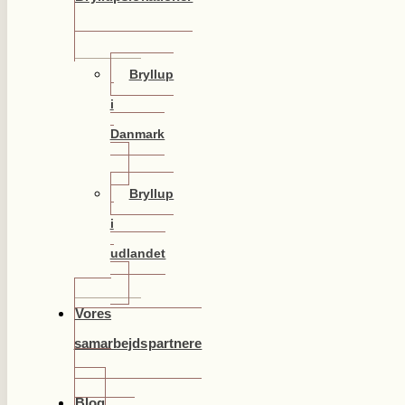
Bryllup
i
Danmark
Bryllup
i
udlandet
Vores
samarbejdspartnere
Blog