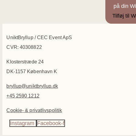
på din Wi
Tilføj til W
UniktBryllup / CEC Event ApS
CVR: 40308822
Klosterstræde 24
DK-1157 København K
bryllup@uniktbryllup.dk
+45 2590 1212
Cookie- & privatlivspolitik
Instagram
Facebook-f