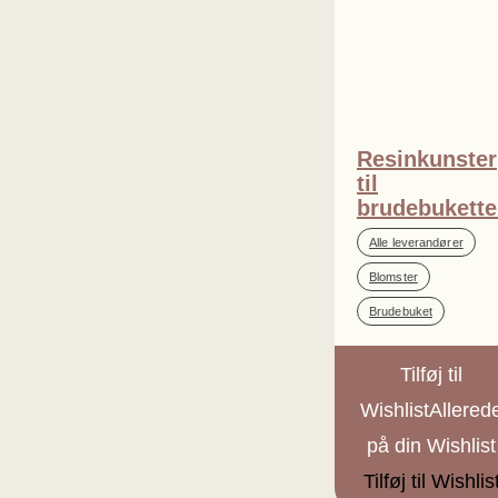
Resinkunster
til
brudebukette
,
Alle leverandører
,
Blomster
Brudebuket
Tilføj til
Wishlist
Allered
på din Wishlist
Tilføj til Wishlis