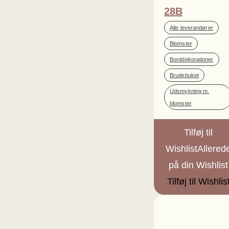
28B
,
Alle leverandører
,
Blomster
,
Borddekorationer
,
Brudebuket
Udsmykning m.
blomster
Tilføj til
Wishlist
Allered
på din Wishlist
Tilføj til Wishlis