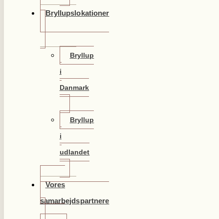
Bryllupslokationer
Bryllup
i
Danmark
Bryllup
i
udlandet
Vores
samarbejdspartnere