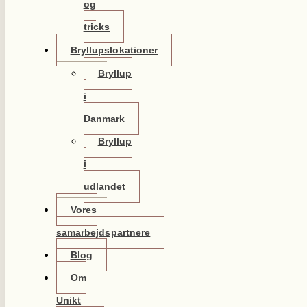
og
tricks
Bryllupslokationer
Bryllup
i
Danmark
Bryllup
i
udlandet
Vores
samarbejdspartnere
Blog
Om
Unikt