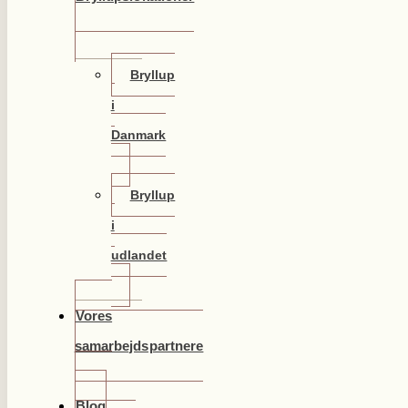
Bryllup
i
Danmark
Bryllup
i
udlandet
Vores
samarbejdspartnere
Blog