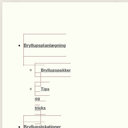
Videre
til
indhold
Bryllupsplanlægning
Bryllupspakker
Tips
og
tricks
Bryllupslokationer