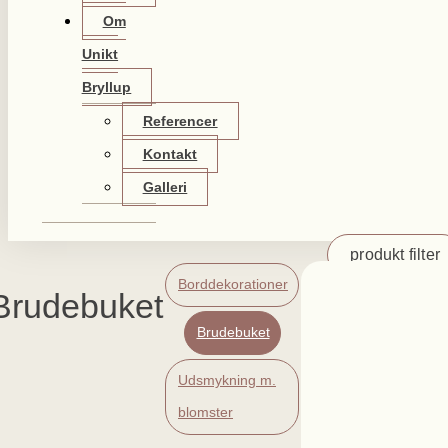
Om
Unikt
Bryllup
Referencer
Kontakt
Galleri
produkt filter
Borddekorationer
Brudebuket
Brudebuket
Udsmykning m.
blomster