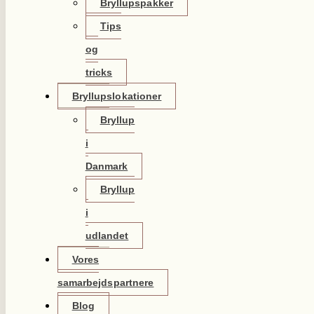
Bryllupspakker
Tips
og
tricks
Bryllupslokationer
Bryllup
i
Danmark
Bryllup
i
udlandet
Vores
samarbejdspartnere
Blog