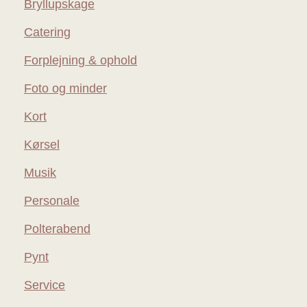
Bryllupskage
Catering
Forplejning & ophold
Foto og minder
Kort
Kørsel
Musik
Personale
Polterabend
Pynt
Service