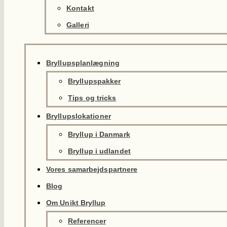
Kontakt
Galleri
Bryllupsplanlægning
Bryllupspakker
Tips og tricks
Bryllupslokationer
Bryllup i Danmark
Bryllup i udlandet
Vores samarbejdspartnere
Blog
Om Unikt Bryllup
Referencer