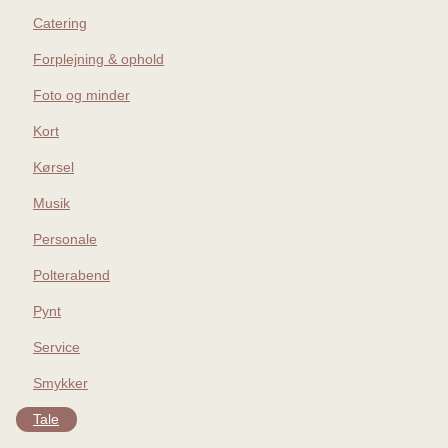
Catering
Forplejning & ophold
Foto og minder
Kort
Kørsel
Musik
Personale
Polterabend
Pynt
Service
Smykker
Tale