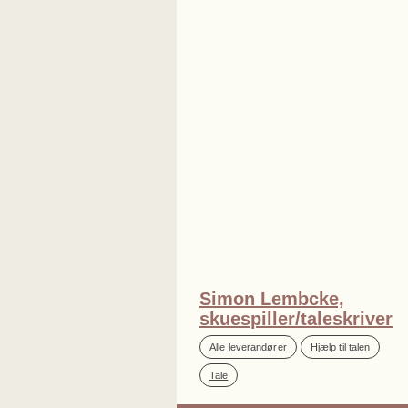
Simon Lembcke,
skuespiller/taleskriver
,
,
Alle leverandører
Hjælp til talen
Tale