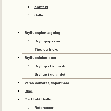
Kontakt
Galleri
Bryllupsplanlægning
Bryllupspakker
Tips og tricks
Bryllupslokationer
Bryllup i Danmark
Bryllup i udlandet
Vores samarbejdspartnere
Blog
Om Unikt Bryllup
Referencer