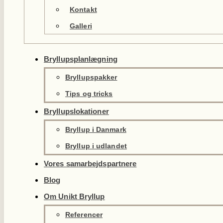
Kontakt
Galleri
Bryllupsplanlægning
Bryllupspakker
Tips og tricks
Bryllupslokationer
Bryllup i Danmark
Bryllup i udlandet
Vores samarbejdspartnere
Blog
Om Unikt Bryllup
Referencer