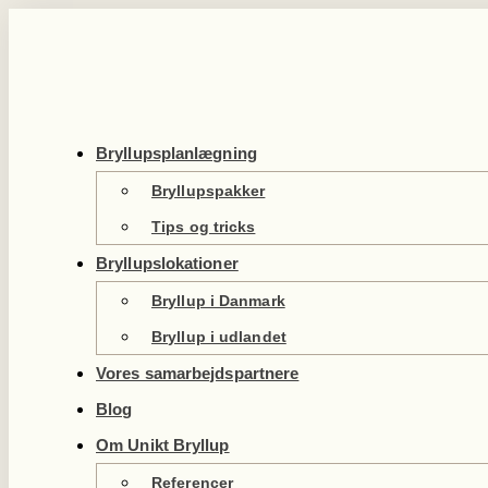
Videre
til
indhold
Bryllupsplanlægning
Bryllupspakker
Tips og tricks
Bryllupslokationer
Bryllup i Danmark
Bryllup i udlandet
Vores samarbejdspartnere
Blog
Om Unikt Bryllup
Referencer