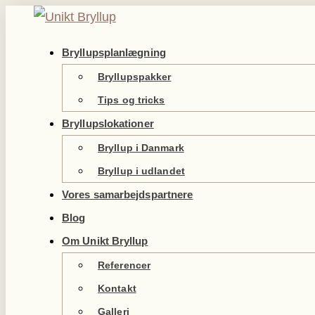
Videre
til
Bryllupsplanlægning
indhold
Bryllupspakker
Tips og tricks
Bryllupslokationer
Bryllup i Danmark
Bryllup i udlandet
Vores samarbejdspartnere
Blog
Om Unikt Bryllup
Referencer
Kontakt
Galleri