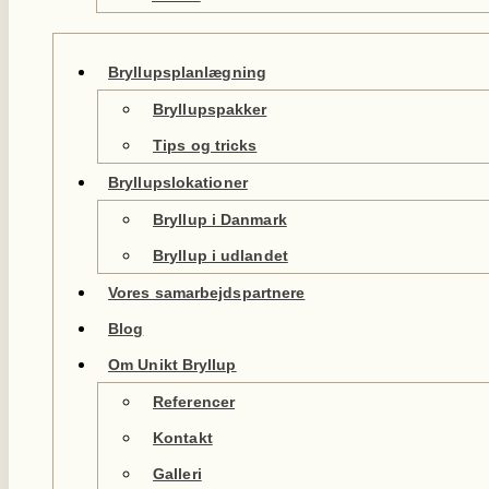
Bryllupsplanlægning
Bryllupspakker
Tips og tricks
Bryllupslokationer
Bryllup i Danmark
Bryllup i udlandet
Vores samarbejdspartnere
Blog
Om Unikt Bryllup
Referencer
Kontakt
Galleri