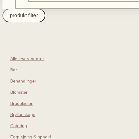
produkt filter
Alle leverandører
Bar
Behandlinger
Blomster
Brudekjoler
Bryllupskage
Catering
Forplejning & ophold