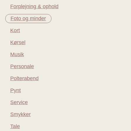
Forplejning & ophold
Foto og minder
Kort
Kørsel
Musik
Personale
Polterabend
Pynt
Service
Smykker
Tale