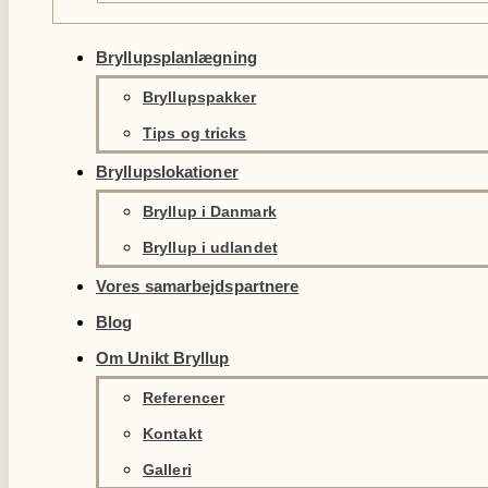
Bryllupsplanlægning
Bryllupspakker
Tips og tricks
Bryllupslokationer
Bryllup i Danmark
Bryllup i udlandet
Vores samarbejdspartnere
Blog
Om Unikt Bryllup
Referencer
Kontakt
Galleri