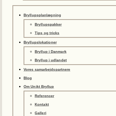
Bryllupsplanlægning
Bryllupspakker
Tips og tricks
Bryllupslokationer
Bryllup i Danmark
Bryllup i udlandet
Vores samarbejdspartnere
Blog
Om Unikt Bryllup
Referencer
Kontakt
Galleri