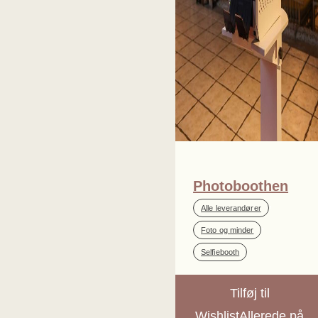
Photoboothen
,
Alle leverandører
,
Foto og minder
Selfiebooth
Tilføj til
Wishlist
Allerede på