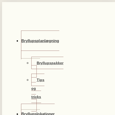
Videre
til
indhold
Bryllupsplanlægning
Bryllupspakker
Tips
og
tricks
Bryllupslokationer