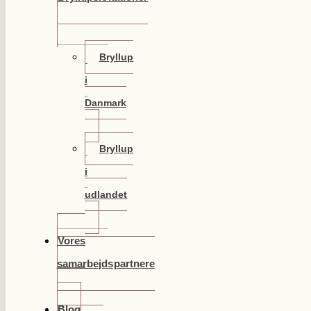
Bryllup
i
Danmark
Bryllup
i
udlandet
Vores
samarbejdspartnere
Blog