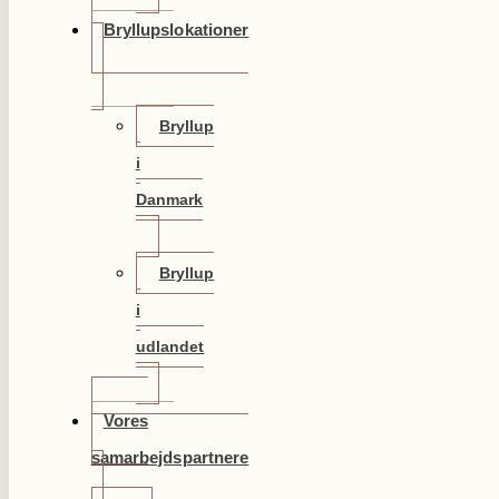
Bryllupslokationer
Bryllup
i
Danmark
Bryllup
i
udlandet
Vores
samarbejdspartnere