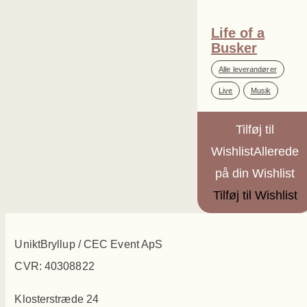
Life of a
Busker
,
Alle leverandører
,
Live
Musik
Tilføj til
Wishlist
Allerede
på din Wishlist
Tilføj til Wishlist
UniktBryllup / CEC Event ApS
CVR: 40308822
Klosterstræde 24