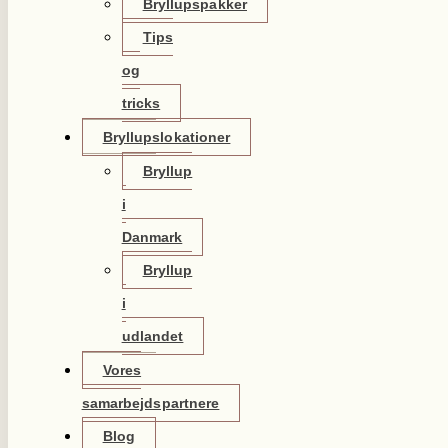
Bryllupspakker
Tips
og
tricks
Bryllupslokationer
Bryllup
i
Danmark
Bryllup
i
udlandet
Vores
samarbejdspartnere
Blog