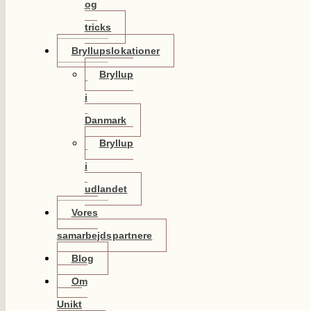
og
tricks
Bryllupslokationer
Bryllup
i
Danmark
Bryllup
i
udlandet
Vores
samarbejdspartnere
Blog
Om
Unikt