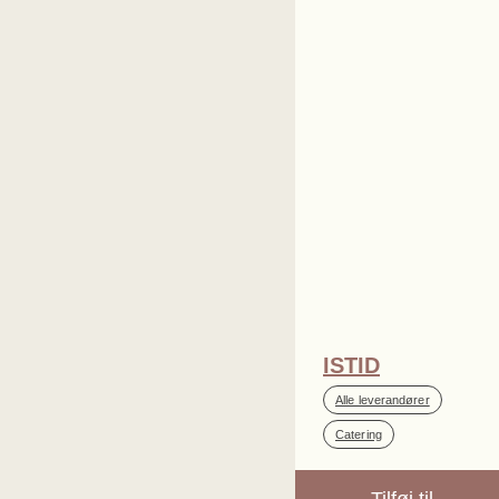
ISTID
,
Alle leverandører
Catering