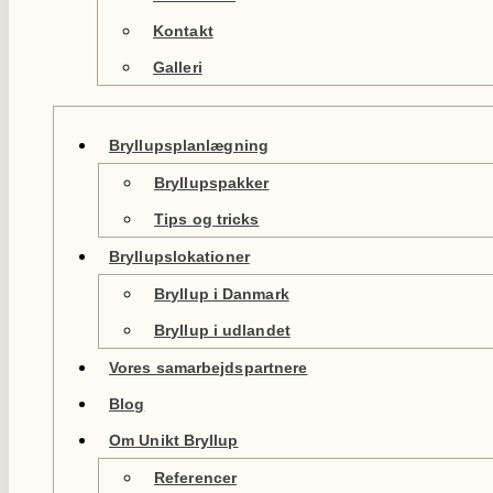
Kontakt
Galleri
Bryllupsplanlægning
Bryllupspakker
Tips og tricks
Bryllupslokationer
Bryllup i Danmark
Bryllup i udlandet
Vores samarbejdspartnere
Blog
Om Unikt Bryllup
Referencer