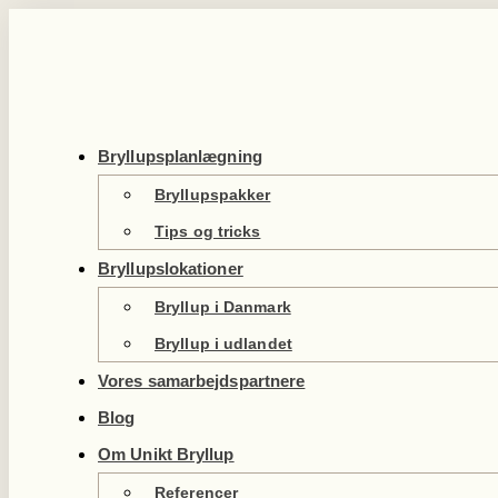
Videre
til
indhold
Bryllupsplanlægning
Bryllupspakker
Tips og tricks
Bryllupslokationer
Bryllup i Danmark
Bryllup i udlandet
Vores samarbejdspartnere
Blog
Om Unikt Bryllup
Referencer