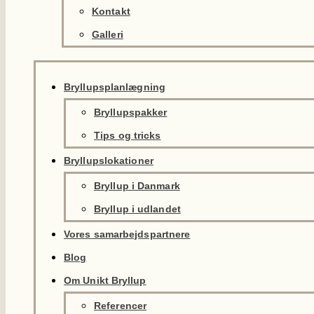
Kontakt
Galleri
Bryllupsplanlægning
Bryllupspakker
Tips og tricks
Bryllupslokationer
Bryllup i Danmark
Bryllup i udlandet
Vores samarbejdspartnere
Blog
Om Unikt Bryllup
Referencer