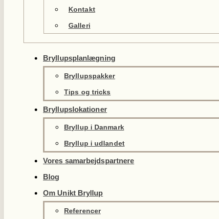
Kontakt
Galleri
Bryllupsplanlægning
Bryllupspakker
Tips og tricks
Bryllupslokationer
Bryllup i Danmark
Bryllup i udlandet
Vores samarbejdspartnere
Blog
Om Unikt Bryllup
Referencer