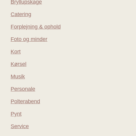
Bryllupskage
Catering
Forplejning & ophold
Foto og minder
Kort
Kørsel
Musik
Personale
Polterabend
Pynt
Service