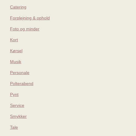
Catering
Forplejning & ophold
Foto og minder
Kort
Kørsel
Musik
Personale
Polterabend
Pynt
Service
Smykker
Tale