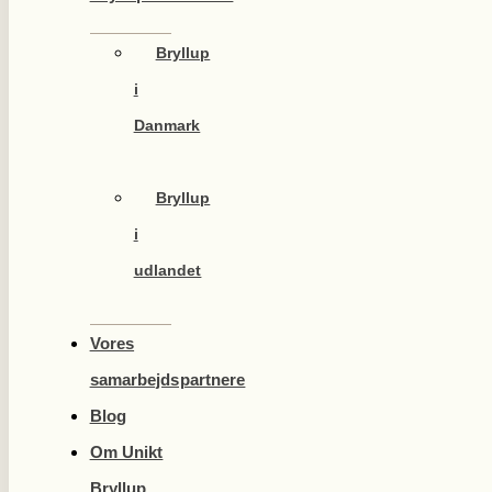
Bryllup
i
Danmark
Bryllup
i
udlandet
Vores
samarbejdspartnere
Blog
Om Unikt
Bryllup