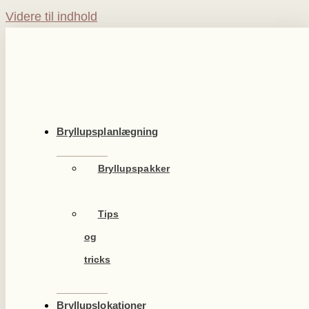
Videre til indhold
Bryllupsplanlægning
Bryllupspakker
Tips
og
tricks
Bryllupslokationer