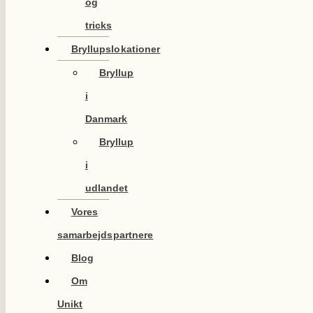
og
tricks
Bryllupslokationer
Bryllup
i
Danmark
Bryllup
i
udlandet
Vores
samarbejdspartnere
Blog
Om
Unikt