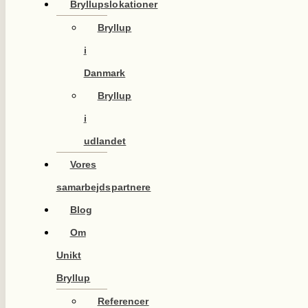
Bryllupslokationer
Bryllup
i
Danmark
Bryllup
i
udlandet
Vores
samarbejdspartnere
Blog
Om
Unikt
Bryllup
Referencer